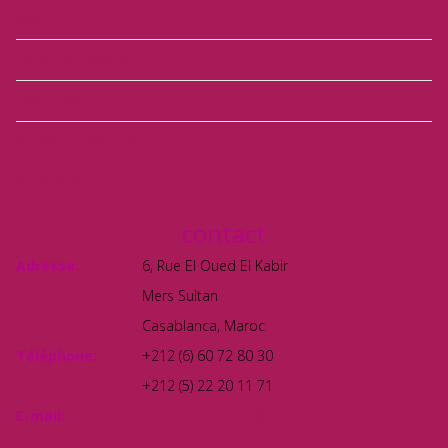
Villa
Local commercial
Immeuble
Bureaux - Plateaux
A Céder
(1)
contact
Adresse:
6, Rue El Oued El Kabir
Mers Sultan
Casablanca, Maroc
Téléphone:
+212 (6) 60 72 80 30
+212 (5) 22 20 11 71
E-mail:
perimetre.foncier@hotmail.fr