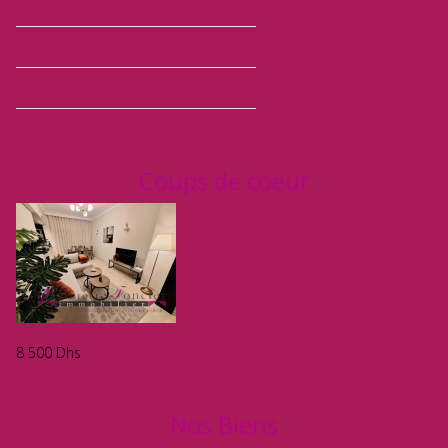
Présentation de l'agence
Nos partenaires
Charte de l’AMAI
Nos services
Coups de coeur
RACINE - À LOUER Superbe studio
meublé haut standing –
8 500
Dhs
Nos Biens