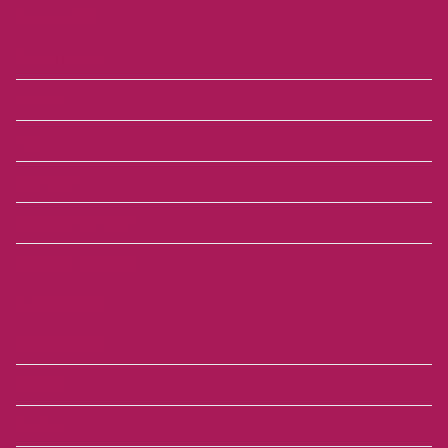
A Louer
(36)
Appartement
Maison
Villa
Immeuble
Local commercial
Bureaux - Plateaux
A vendre
(35)
Appartement
Maison
Terrain