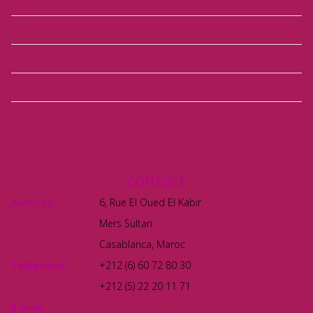
Terrain
Villa
Local commercial
Immeuble
Bureaux - Plateaux
A Céder
(1)
contact
Adresse:
6, Rue El Oued El Kabir
Mers Sultan
Casablanca, Maroc
Téléphone:
+212 (6) 60 72 80 30
+212 (5) 22 20 11 71
E-mail:
perimetre.foncier@hotmail.fr