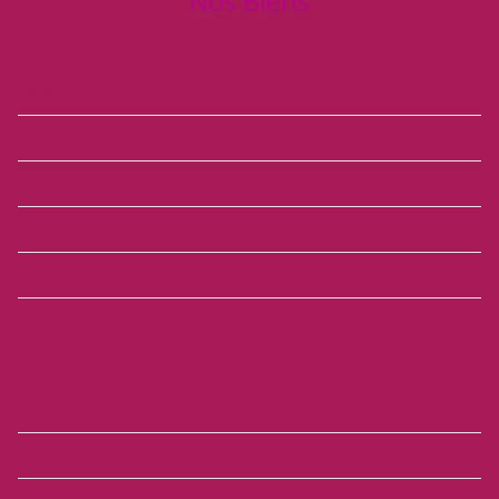
Nos Biens
A Louer
(36)
Appartement
Maison
Villa
Immeuble
Local commercial
Bureaux - Plateaux
A vendre
(35)
Appartement
Maison