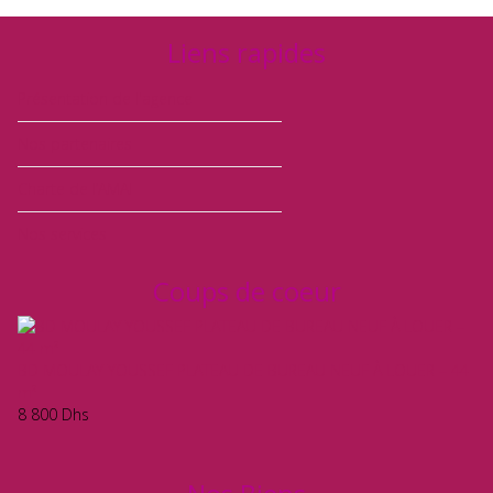
Liens rapides
Présentation de l'agence
Nos partenaires
Charte de l’AMAI
Nos services
Coups de coeur
BD MOULAY YOUSSEF PLATEAU DE BUREAU NEUF À LOUER – 44
m²
8 800
Dhs