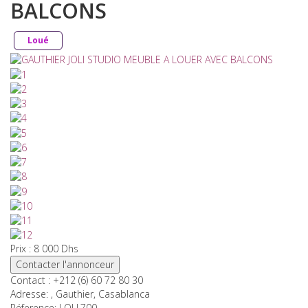
BALCONS
Loué
Nom
Email
Message
Prix
: 8 000
Dhs
Contacter l'annonceur
Envoyer
Contact :
+212 (6) 60 72 80 30
Adresse
: , Gauthier, Casablanca
Réference:
LOU.700