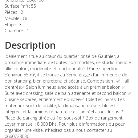
Surface (m²) :
55
Piéces :
2
Meublé :
Oui
Etage :
3
Chambre :
1
Description
Idéalement situé au cœur du quartier prisé de Gauthier, à
proximité immédiate de toutes commodités, ce studio meublé
allie confort, modernité et fonctionnalité. D’une superficie
d’environ 55 m², il se trouve au 3ème étage d’un immeuble de
bon standing, bien entretenu et sécurisé. Composition : ✅ Hall
d’entrée✅ Salon lumineux avec accès à un premier balcon ✅
Suite avec dressing, salle de bain attenante et second balcon ✅
Cuisine séparée, entièrement équipée✅ Toilettes invités. Les
matériaux sont de qualité, la climatisation réversible est
intégrée, et la luminosité naturelle est un réel atout. Inclus :*
Place de parking titrée au 1er sous-sol * Box de rangement.
Loyer mensuel : 8.000 Dhs. Pour plus d’informations ou pour
organiser une visite, n’hésitez pas à nous contacter au
0660728030