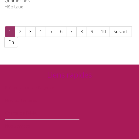
Quartier des
Hôpitaux
1
2
3
4
5
6
7
8
9
10
Suivant
Fin
Liens rapides
Présentation de l'agence
Nos partenaires
Charte de l’AMAI
Nos services