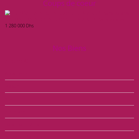
Coups de coeur
LES PRINCESSES- JOLI STUDIO NEUF À VENDRE Sans vis à vis
1 280 000
Dhs
Nos Biens
A Louer
(36)
Appartement
Maison
Villa
Immeuble
Local commercial
Bureaux - Plateaux