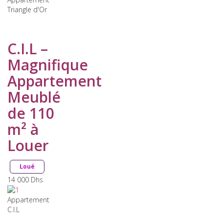
Triangle d'Or
C.I.L –
Magnifique
Appartement
Meublé
de 110
m² à
Louer
Loué
14 000
Dhs
Appartement
C.I.L