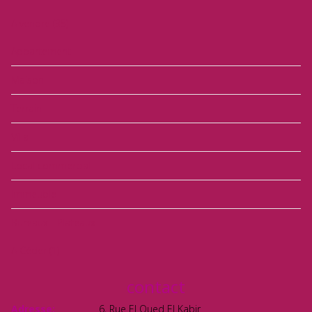
A vendre
(35)
Appartement
Maison
Terrain
Villa
Local commercial
Immeuble
Bureaux - Plateaux
A Céder
(1)
contact
Adresse:
6, Rue El Oued El Kabir