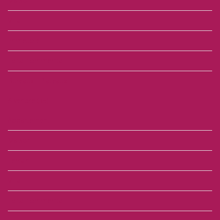
Maison
Villa
Immeuble
Local commercial
Bureaux - Plateaux
A vendre
(35)
Appartement
Maison
Terrain
Villa
Local commercial