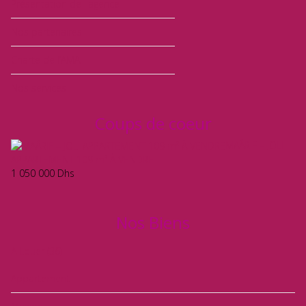
Présentation de l'agence
Nos partenaires
Charte de l’AMAI
Nos services
Coups de coeur
MAÂRIF – JOLI
APPARTEMENT 109 m² À VENDRE
1 050 000
Dhs
Nos Biens
A Louer
(36)
Appartement