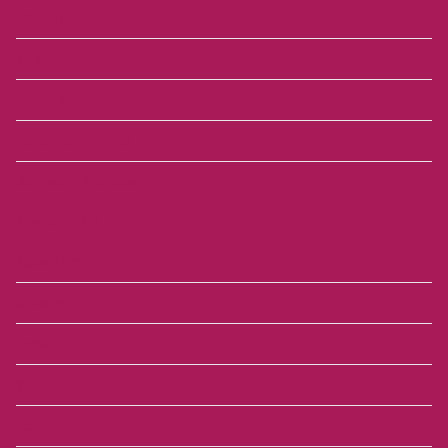
Maison
Villa
Immeuble
Local commercial
Bureaux - Plateaux
A vendre
(35)
Appartement
Maison
Terrain
Villa
Local commercial