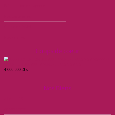
Présentation de l'agence
Nos partenaires
Charte de l’AMAI
Nos services
Coups de coeur
MAARIF
EXTENSION BEL APPT A VENDRE SANS VIS A VIS
4 000 000
Dhs
Nos Biens
A Louer
(36)
Appartement