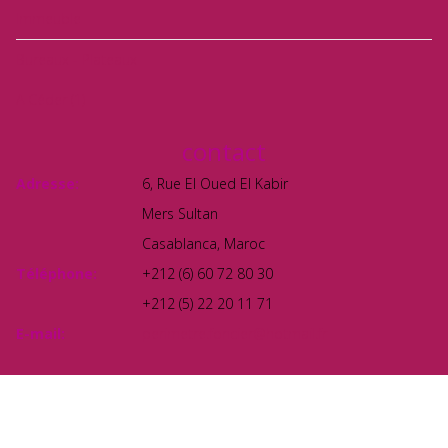
Immeuble
Bureaux - Plateaux
A Céder
(1)
contact
Adresse:
6, Rue El Oued El Kabir
Mers Sultan
Casablanca, Maroc
Téléphone:
+212 (6) 60 72 80 30
+212 (5) 22 20 11 71
E-mail:
perimetre.foncier@hotmail.fr
© 2016 Périmètre Foncier. All Rights Reserved. Designed By
P.W.G