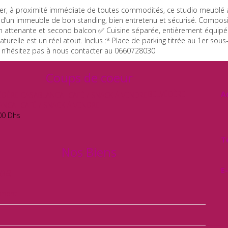
er, à proximité immédiate de toutes commodités, ce studio meublé all
ge d’un immeuble de bon standing, bien entretenu et sécurisé. Composi
n attenante et second balcon ✅ Cuisine séparée, entièrement équipée✅
 naturelle est un réel atout. Inclus :* Place de parking titrée au 1er s
te, n’hésitez pas à nous contacter au 0660728030
Coups de coeur
BELVÉDÈRE
A
NCA- CAFÉ / SNACK À VENDRE
00
Dhs
T
Nos Biens
E-
(36)
ement