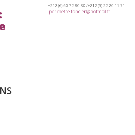
+212 (6) 60 72 80 30 /+212 (5) 22 20 11 71
perimetre.foncier@hotmail.fr
e de l’AMAI
Nos partenaires
Contact
ONS