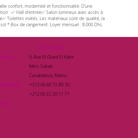
ie confort, modernité et fonctionnalité. D’une
tion : ✅ Hall d’entrée✅ Salon lumineux avec accès à
 Toilettes invités. Les matériaux sont de qualité, la
ous-sol * Box de rangement. Loyer mensuel : 8.000 Dhs.
contact
dresse:
6, Rue El Oued El Kabir
Mers Sultan
Casablanca, Maroc
éléphone:
+212 (6) 60 72 80 30
+212 (5) 22 20 11 71
mail:
perimetre.foncier@hotmail.fr