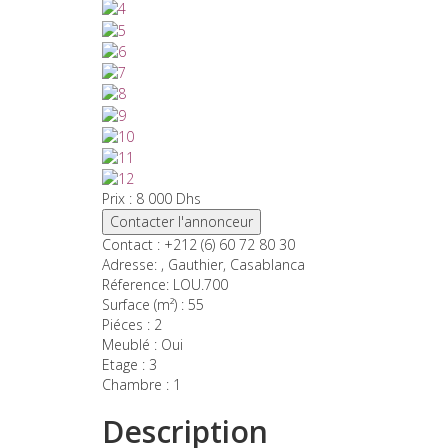
Email
Message
Prix
: 8 000
Dhs
Contacter l'annonceur
Envoyer
Contact :
+212 (6) 60 72 80 30
Adresse
: , Gauthier, Casablanca
Réference:
LOU.700
Surface (m²) :
55
Piéces :
2
Meublé :
Oui
Etage :
3
Chambre :
1
Description