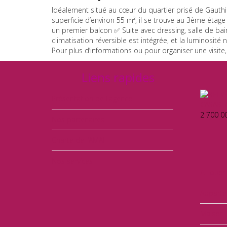
Idéalement situé au cœur du quartier prisé de Gauthi
superficie d’environ 55 m², il se trouve au 3ème éta
un premier balcon ✅ Suite avec dressing, salle de bai
climatisation réversible est intégrée, et la luminosité
Pour plus d’informations ou pour organiser une visi
Liens rapides
Présentation de l'agence
CASABLA
2 700 0
Nos partenaires
Charte de l’AMAI
Nos services
A Louer
Appart
Maison