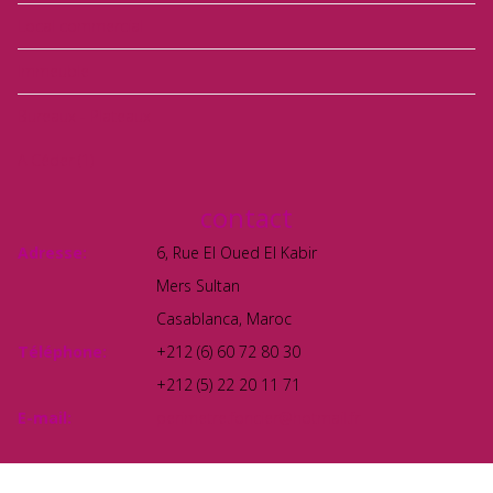
Local commercial
Immeuble
Bureaux - Plateaux
A Céder
(1)
contact
Adresse:
6, Rue El Oued El Kabir
Mers Sultan
Casablanca, Maroc
Téléphone:
+212 (6) 60 72 80 30
+212 (5) 22 20 11 71
E-mail:
perimetre.foncier@hotmail.fr