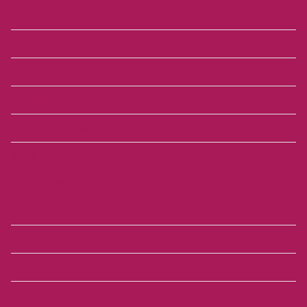
Appartement
Maison
Villa
Immeuble
Local commercial
Bureaux - Plateaux
A vendre
(35)
Appartement
Maison
Terrain
Villa