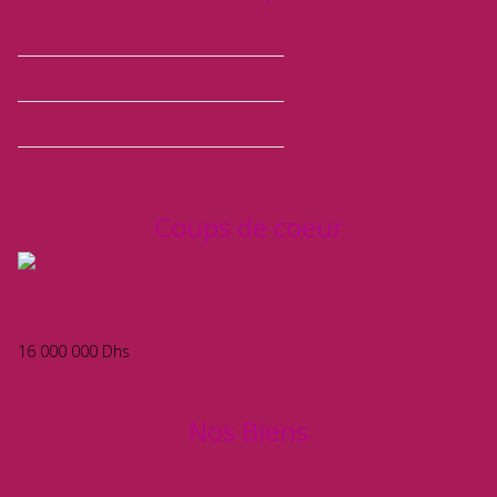
Présentation de l'agence
Nos partenaires
Charte de l’AMAI
Nos services
Coups de coeur
CALIFORNIE –CASABLANCA SEPERBE VILLA DE CARACTERE A
VENDRE
16 000 000
Dhs
Nos Biens
A Louer
(36)