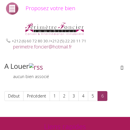
Proposez votre bien
+212 (6) 60 72 80 30 /+212 (5) 22 20 11 71
perimetre.foncier@hotmail.fr
A Louer
aucun bien associé
Début
Précédent
1
2
3
4
5
6
Liens rapides